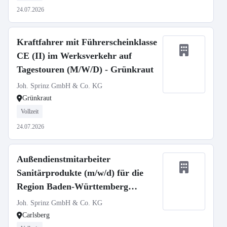
24.07.2026
Kraftfahrer mit Führerscheinklasse
CE (II) im Werksverkehr auf
Tagestouren (M/W/D) - Grünkraut
Joh. Sprinz GmbH & Co. KG
Grünkraut
Vollzeit
24.07.2026
Außendienstmitarbeiter
Sanitärprodukte (m/w/d) für die
Region Baden-Württemberg
(Nord), Rheinland-Pfalz und
Joh. Sprinz GmbH & Co. KG
Saarland
Carlsberg