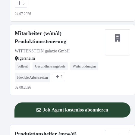
5
24.07.2026
Mitarbeiter (w/m/d)
Produktionssteuerung
WITTENSTEIN galaxie GmbH
Igersheim
Vollzeit
Gesundheitsangebote
Weiterbildungen
2
Flexible Arbeitszeiten
02.08.2026
Job Agent kostenlos abonnieren
Produktionshelfer (m/w/d)