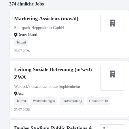
374 ähnliche Jobs
Marketing Assistenz (m/w/d)
Sportpark Heppenheim GmbH
Deutschland
Teilzeit
28.07.2026
Leitung Soziale Betreuung (m/w/d)
ZWA
Waldeck's deaconess house Sophienheim
Asel
Teilzeit
Weiterbildungen
Tarifvergütung
Urlaub >= 30
25.07.2026
Duales Studium Public Relations &