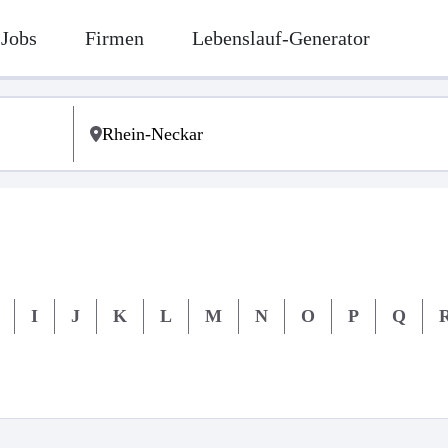
Jobs
Firmen
Lebenslauf-Generator
I
J
K
L
M
N
O
P
Q