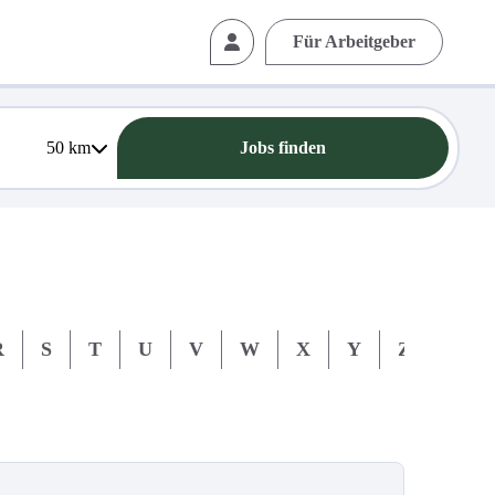
Für Arbeitgeber
50
km
Jobs finden
R
S
T
U
V
W
X
Y
Z