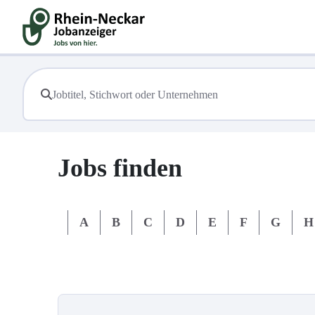
Jobs finden
#
A
B
C
D
E
F
G
H